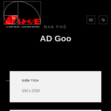
NHÀ PHỐ
AD Goo
DIỆN TÍCH
6M x 20M