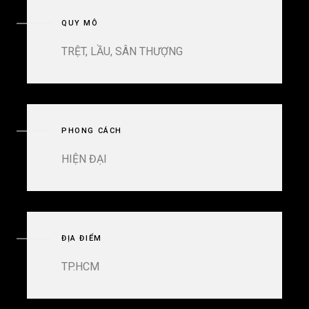
QUY MÔ
TRỆT, LẦU, SÂN THƯỢNG
PHONG CÁCH
HIỆN ĐẠI
ĐỊA ĐIỂM
TP.HCM