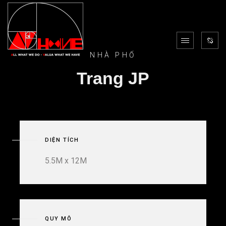
NHÀ PHỐ
Trang JP
DIỆN TÍCH
5.5M x 12M
QUY MÔ